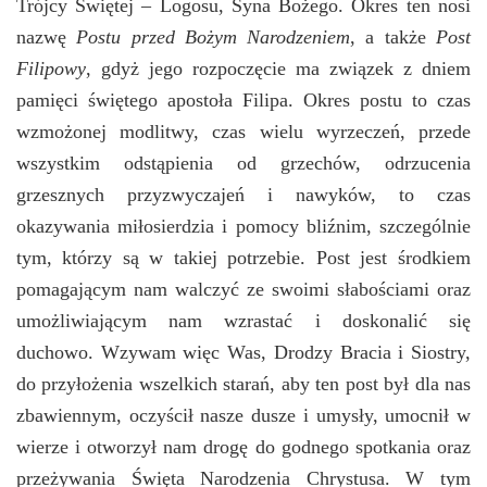
Trójcy Świętej – Logosu, Syna Bożego. Okres ten nosi
nazwę
Postu przed
Bożym Narodzeniem
, a także
Post
Filipowy
, gdyż
jego rozpoczęcie ma
związek z dniem
pamięci świętego apostoła Filipa. Okres postu to czas
wzmożonej modlitwy, czas wielu wyrzeczeń, przede
wszystkim odstąpienia od grzechów, odrzucenia
grzesznych przyzwyczajeń i nawyków, to czas
okazywania miłosierdzia i pomocy bliźnim, szczególnie
tym, którzy są w takiej potrzebie. Post jest środkiem
pomagającym nam walczyć ze swoimi słabościami oraz
umożliwiającym nam wzrastać i doskonalić się
duchowo.
Wzywam więc Was, Drodzy Bracia i Siostry,
do przyłożenia wszelkich starań, aby ten post był dla nas
zbawiennym, oczyścił nasze dusze i umysły, umocnił w
wierze i otworzył nam drogę do godnego spotkania oraz
przeżywania Święta Narodzenia Chrystusa. W tym