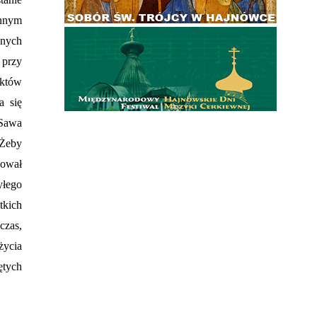
Innym
anych
 przy
aktów
a się
 Sawa
 Żeby
kował
yłego
tkich
czas,
życia
ętych