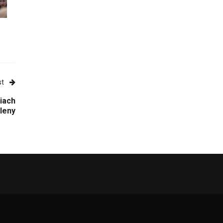
st
iach
leny