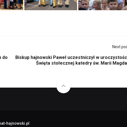
Next po
h do
Biskup hajnowski Paweł uczestniczył w uroczystośc
Święta stołecznej katedry św. Marii Magda
at-hajnowski.pl