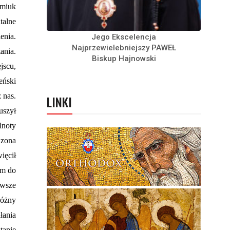
imiuk
talne
enia.
Jego Ekscelencja
Najprzewielebniejszy PAWEŁ
ania.
Biskup Hajnowski
jscu,
eński
 nas.
LINKI
uszył
lnoty
dzona
ięcił
em do
awsze
różny
łania
tanie