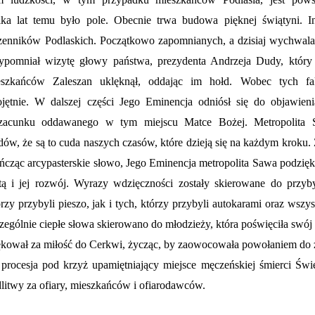
lka lat temu było pole. Obecnie trwa budowa pięknej świątyni. 
ęczenników Podlaskich. Początkowo zapomnianych, a dzisiaj wychwal
zypomniał wizytę głowy państwa, prezydenta Andrzeja Dudy, który
szkańców Zaleszan uklęknął, oddając im hołd. Wobec tych f
jętnie. W dalszej części Jego Eminencja odniósł się do objawieni
 szacunku oddawanego w tym miejscu Matce Bożej. Metropolita
w, że są to cuda naszych czasów, które dzieją się na każdym kroku.
Kończąc arcypasterskie słowo, Jego Eminencja metropolita Sawa podzię
ą i jej rozwój. Wyrazy wdzięczności zostały skierowane do przyb
y przybyli pieszo, jak i tych, którzy przybyli autokarami oraz wszys
ególnie ciepłe słowa skierowano do młodzieży, która poświęciła swój 
iękował za miłość do Cerkwi, życząc, by zaowocowała powołaniem do 
 procesja pod krzyż upamiętniający miejsce męczeńskiej śmierci Świ
itwy za ofiary, mieszkańców i ofiarodawców.