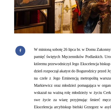
W minioną sobotę 26 lipca br. w Domu Zakonny
pamięć świętych Męczenników Podlaskich. Uroc
któremu przewodniczył Jego Ekscelencja biskup
dzień rozpoczął akatyst do Bogurodzicy przed Je
na czele z Jego Eminencją metropolitą warsza
Markiewicz oraz młodzież pomagająca w organi
wskazał na ważną rolę młodzieży w życiu Cerkwi
swe życie za wiarę przyjmując śmierć męcze
Ekscelencja arcybiskup bielski Grzegorz w asy