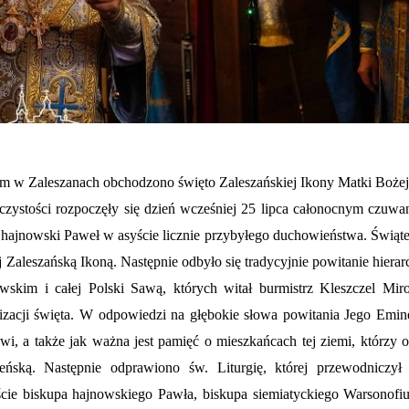
m w Zaleszanach obchodzono święto Zaleszańskiej Ikony Matki Bożej
zystości rozpoczęły się dzień wcześniej 25 lipca całonocnym czuwa
 hajnowski Paweł w asyście licznie przybyłego duchowieństwa. Świąt
j Zaleszańską Ikoną. Następnie odbyło się tradycyjnie powitanie hiera
wskim i całej Polski Sawą, których witał burmistrz Kleszczel Mir
zacji święta. W odpowiedzi na głębokie słowa powitania Jego Emin
, a także jak ważna jest pamięć o mieszkańcach tej ziemi, którzy o
ńską. Następnie odprawiono św. Liturgię, której przewodniczył
ście biskupa hajnowskiego Pawła, biskupa siemiatyckiego Warsonofiu