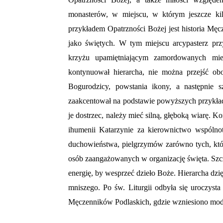
monasterów, w miejscu, w którym jeszcze ki
przykładem Opatrzności Bożej jest historia M
jako świętych. W tym miejscu arcypasterz pr
krzyżu upamiętniającym zamordowanych mie
kontynuował hierarcha, nie można przejść obo
Bogurodzicy, powstania ikony, a następnie
zaakcentował na podstawie powyższych przykładó
je dostrzec, należy mieć silną, głęboką wiarę. 
ihumenii Katarzynie za kierownictwo wspólnot
duchowieństwa, pielgrzymów zarówno tych, którz
osób zaangażowanych w organizację święta. Szcz
energię, by wesprzeć dzieło Boże. Hierarcha dz
mniszego. Po św. Liturgii odbyła się uroczysta
Męczenników Podlaskich, gdzie wzniesiono modl