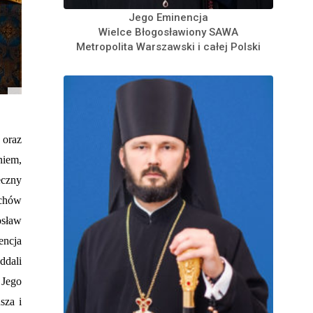
Jego Eminencja
Wielce Błogosławiony SAWA
Metropolita Warszawski i całej Polski
 oraz
niem,
eczny
rchów
osław
encja
ddali
 Jego
sza i