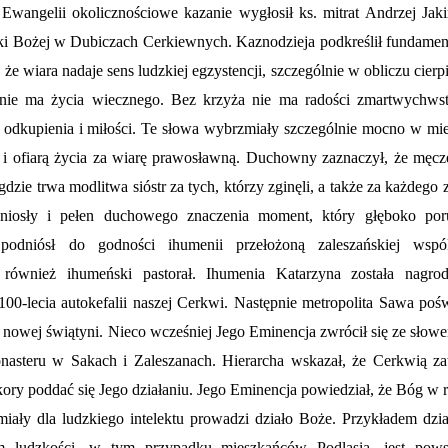
wangelii okolicznościowe kazanie wygłosił ks. mitrat Andrzej Jak
ki Bożej w Dubiczach Cerkiewnych. Kaznodzieja podkreślił fundamen
że wiara nadaje sens ludzkiej egzystencji, szczególnie w obliczu cierpi
 nie ma życia wiecznego. Bez krzyża nie ma radości zmartwychwst
 odkupienia i miłości. Te słowa wybrzmiały szczególnie mocno w mie
em i ofiarą życia za wiarę prawosławną. Duchowny zaznaczył, że męcz
zie trwa modlitwa sióstr za tych, którzy zginęli, a także za każdego z
oniosły i pełen duchowego znaczenia moment, który głęboko por
odniósł do godności ihumenii przełożoną zaleszańskiej wspó
 również ihumeński pastorał. Ihumenia Katarzyna została nagro
-lecia autokefalii naszej Cerkwi. Następnie metropolita Sawa pośw
o nowej świątyni. Nieco wcześniej Jego Eminencja zwrócił się ze słow
onasteru w Sakach i Zaleszanach. Hierarcha wskazał, że Cerkwią z
kory poddać się Jego działaniu. Jego Eminencja powiedział, że Bóg w 
miały dla ludzkiego intelektu prowadzi działo Boże. Przykładem dzia
m ludzkości, w tym przypadku mieszkańców Podlasia, jest pows