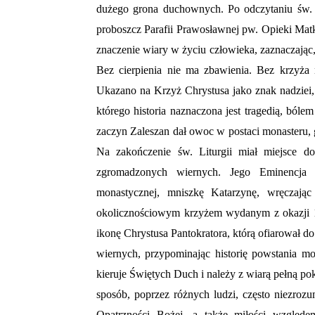
dużego grona duchownych. Po odczytaniu św. E
proboszcz Parafii Prawosławnej pw. Opieki Mat
znaczenie wiary w życiu człowieka, zaznaczając, 
Bez cierpienia nie ma zbawienia. Bez krzyża
Ukazano na Krzyż Chrystusa jako znak nadziei,
którego historia naznaczona jest tragedią, ból
zaczyn Zaleszan dał owoc w postaci monasteru, gd
Na zakończenie św. Liturgii miał miejsce d
zgromadzonych wiernych. Jego Eminencja p
monastycznej, mniszkę Katarzynę, wręczając
okolicznościowym krzyżem wydanym z okazji 100
ikonę Chrystusa Pantokratora, którą ofiarował d
wiernych, przypominając historię powstania m
kieruje Świętych Duch i należy z wiarą pełną po
sposób, poprzez różnych ludzi, często niezrozu
Opatrzności Bożej, a także miłości względe