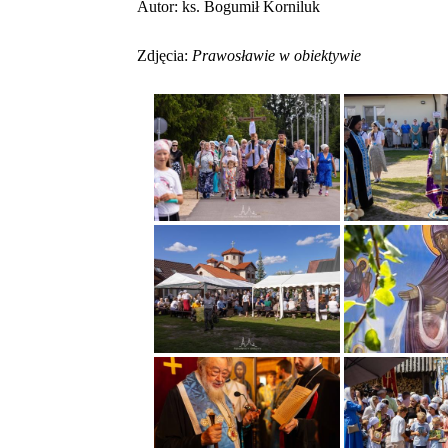
Autor:
ks. Bogumił Korniluk
Z
djęcia:
Prawosławie w obiektywie