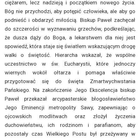
ciężarem, lecz nadzieją i początkiem nowego życia.
Bóg nie przychodzi, aby potępić człowieka, ale aby go
podnieść i obdarzyć miłością. Biskup Paweł zachęcał
do szczerości w wyznawaniu grzechów, podkreślając,
że dusza dąży do Boga, a lekarstwem dla niej jest
spowiedź, która staje się światłem wskazującym drogę
walki o świętość. Hierarcha wskazał, że wspólne
uczestnictwo w św. Eucharystii, które jednoczy
wiernych wokół ołtarza i pomaga właściwie
przygotować się do święta Zmartwychwstania
Pańskiego. Na zakończenie Jego Ekscelencja biskup
Paweł przekazał arcypasterskie błogosławieństwo
Jego Eminencji metropolity Sawy, zapewniając o
ojcowskich modlitwach oraz złożył życzenia
duchowieństwu, ich rodzinom i parafianom, aby
pozostały czas Wielkiego Postu był przeżywany w