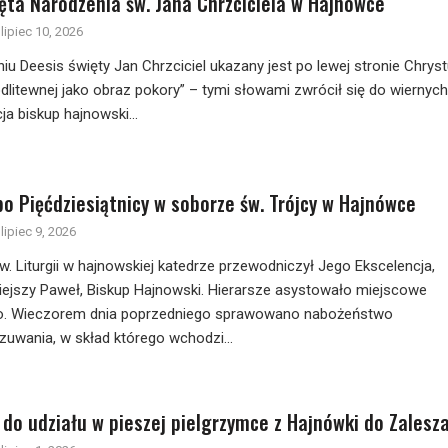
ęta Narodzenia św. Jana Chrzciciela w Hajnówce
lipiec 10, 2026
iu Deesis święty Jan Chrzciciel ukazany jest po lewej stronie Chrys
litewnej jako obraz pokory” – tymi słowami zwrócił się do wiernych
a biskup hajnowski...
po Pięćdziesiątnicy w soborze św. Trójcy w Hajnówce
lipiec 9, 2026
w. Liturgii w hajnowskiej katedrze przewodniczył Jego Ekscelencja,
iejszy Paweł, Biskup Hajnowski. Hierarsze asystowało miejscowe
. Wieczorem dnia poprzedniego sprawowano nabożeństwo
uwania, w skład którego wchodzi...
 do udziału w pieszej pielgrzymce z Hajnówki do Zalesz