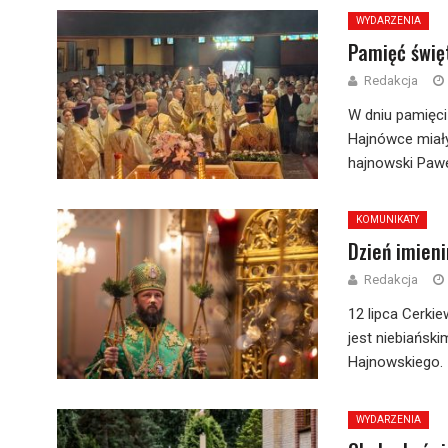
WYDARZENIA
Pamięć świę
Redakcja
W dniu pamięci
Hajnówce miały
hajnowski Pawe
KOMUNIKATY
Dzień imien
Redakcja
12 lipca Cerki
jest niebiańsk
Hajnowskiego. Z
WYDARZENIA