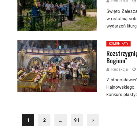
Redakcja
Święto Zalesza
w ostatnią sob
wydarzeń liturg
KOMUNIKATY
Rozstrzygni
Bogiem”
Redakcja
Z błogosławień
Hajnowskiego, 
konkurs plastyc
1
2
…
91