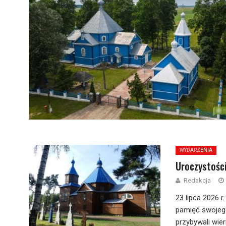
WYDARZENIA
Uroczystośc
Redakcja
23 lipca 2026 
pamięć swojego
przybywali wier