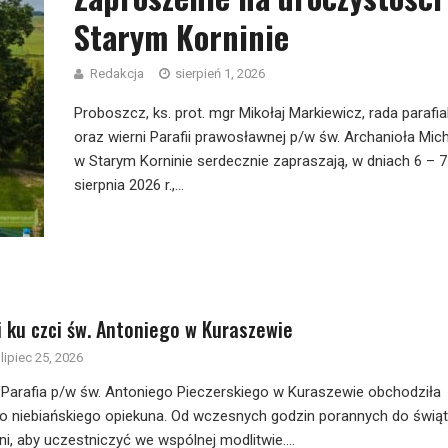
Starym Korninie
Redakcja
sierpień 1, 2026
Proboszcz, ks. prot. mgr Mikołaj Markiewicz, rada parafia
oraz wierni Parafii prawosławnej p/w św. Archanioła Mic
w Starym Korninie serdecznie zapraszają, w dniach 6 – 7
sierpnia 2026 r.,...
i ku czci św. Antoniego w Kuraszewie
lipiec 25, 2026
r. Parafia p/w św. Antoniego Pieczerskiego w Kuraszewie obchodziła
 niebiańskiego opiekuna. Od wczesnych godzin porannych do świąt
ni, aby uczestniczyć we wspólnej modlitwie....