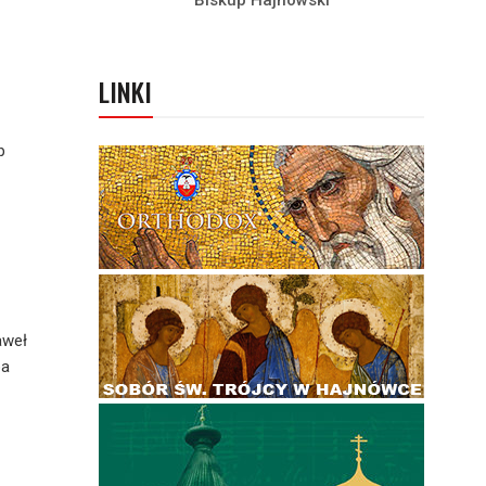
Biskup Hajnowski
LINKI
p
aweł
pa