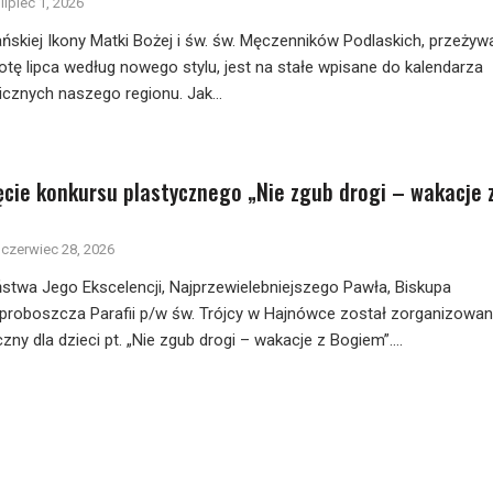
lipiec 1, 2026
ńskiej Ikony Matki Bożej i św. św. Męczenników Podlaskich, przeżyw
otę lipca według nowego stylu, jest na stałe wpisane do kalendarza
icznych naszego regionu. Jak...
ęcie konkursu plastycznego „Nie zgub drogi – wakacje 
czerwiec 28, 2026
stwa Jego Ekscelencji, Najprzewielebniejszego Pawła, Biskupa
proboszcza Parafii p/w św. Trójcy w Hajnówce został zorganizowan
zny dla dzieci pt. „Nie zgub drogi – wakacje z Bogiem”....