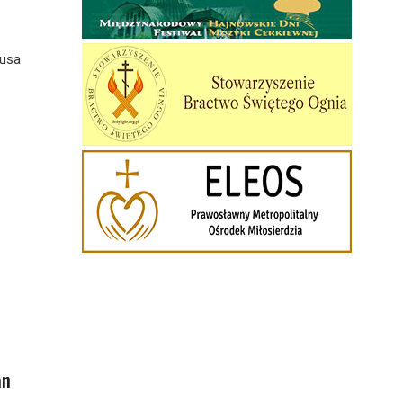
tusa
an