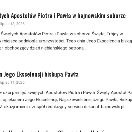
tych Apostołów Piotra i Pawła w hajnowskim soborze
lipiec 13, 2026
 Świętych Apostołów Piotra i Pawła w soborze Świętej Trójcy w
 miejsce podniosłe uroczystości. Tego dnia Jego Ekscelencja bisku
ł, obchodzący dzień niebiańskiego patrona,...
in Jego Ekscelencji biskupa Pawła
lipiec 11, 2026
ew czci pamięć świętych Apostołów Piotra i Pawła. Święty Apostoł P
im opiekunem Jego Ekscelencji, Najprzewielebniejszego Pawła, Bisku
 okazji imienin, zespół redakcyjny serwisu dekanat-hajnowski.pl...