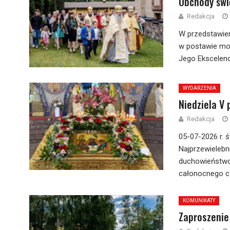
Obchody świ
Redakcja
W przedstawien
w postawie mod
Jego Ekscelencj
WYDARZENIA
Niedziela V 
Redakcja
05-07-2026 r. ś
Najprzewielebn
duchowieństwo
całonocnego cz
KOMUNIKATY
Zaproszenie