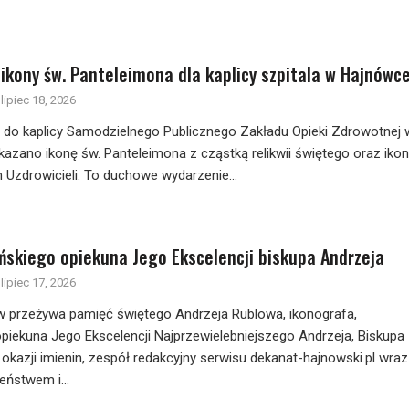
ikony św. Panteleimona dla kaplicy szpitala w Hajnówc
lipiec 18, 2026
r., do kaplicy Samodzielnego Publicznego Zakładu Opieki Zdrowotnej 
azano ikonę św. Panteleimona z cząstką relikwii świętego oraz iko
 Uzdrowicieli. To duchowe wydarzenie...
ańskiego opiekuna Jego Ekscelencji biskupa Andrzeja
lipiec 17, 2026
ew przeżywa pamięć świętego Andrzeja Rublowa, ikonografa,
opiekuna Jego Ekscelencji Najprzewielebniejszego Andrzeja, Biskupa
okazji imienin, zespół redakcyjny serwisu dekanat-hajnowski.pl wraz
ństwem i...