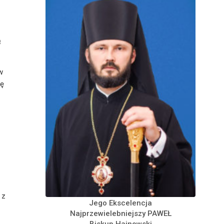
e
w
nę
 z
Jego Ekscelencja
Najprzewielebniejszy PAWEŁ