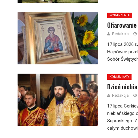
WYDARZENIA
Ofiarowanie 
Redakcja
17 lipca 2026 
Hajnówce przek
Sobór Świętych
KOMUNIKATY
Dzień niebi
Redakcja
17 lipca Cerki
niebiańskiego 
Supraskiego. Z 
całym duchowie