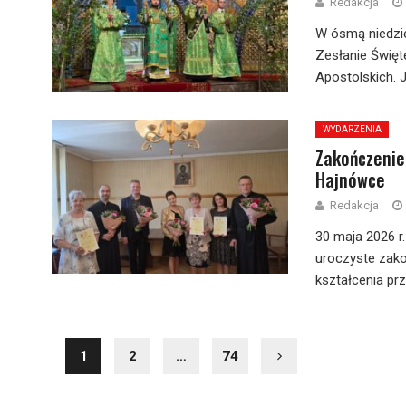
Redakcja
W ósmą niedzie
Zesłanie Święt
Apostolskich. J
WYDARZENIA
Zakończenie
Hajnówce
Redakcja
30 maja 2026 
uroczyste zako
kształcenia pr
1
2
…
74