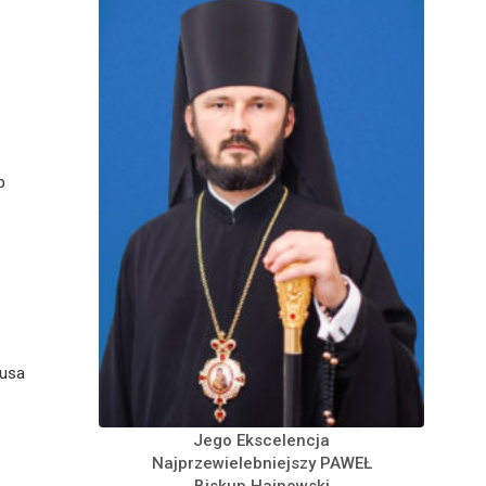
p
tusa
Jego Ekscelencja
Najprzewielebniejszy PAWEŁ