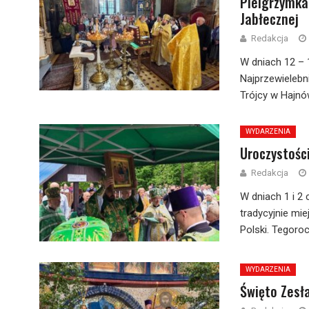
Pielgrzymka
Jabłecznej
Redakcja
W dniach 12 – 
Najprzewielebn
Trójcy w Hajnów
WYDARZENIA
Uroczystości
Redakcja
W dniach 1 i 2
tradycyjnie mi
Polski. Tegoro
WYDARZENIA
Święto Zesł