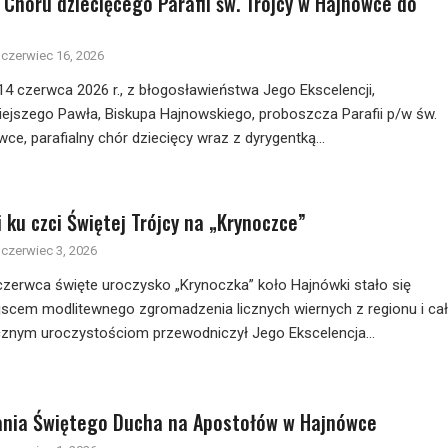
 Chóru dziecięcego Parafii św. Trójcy w Hajnówce do
czerwiec 16, 2026
14 czerwca 2026 r., z błogosławieństwa Jego Ekscelencji,
iejszego Pawła, Biskupa Hajnowskiego, proboszcza Parafii p/w św.
ce, parafialny chór dziecięcy wraz z dyrygentką...
 ku czci Świętej Trójcy na „Krynoczce”
czerwiec 3, 2026
 czerwca święte uroczysko „Krynoczka” koło Hajnówki stało się
ejscem modlitewnego zgromadzenia licznych wiernych z regionu i cał
cznym uroczystościom przewodniczył Jego Ekscelencja...
ania Świętego Ducha na Apostołów w Hajnówce