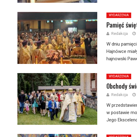
WYDARZENIA
Pamięć świę
Redakcja
W dniu pamięci
Hajnówce miały
hajnowski Pawe
WYDARZENIA
Obchody świ
Redakcja
W przedstawien
w postawie mod
Jego Ekscelencj