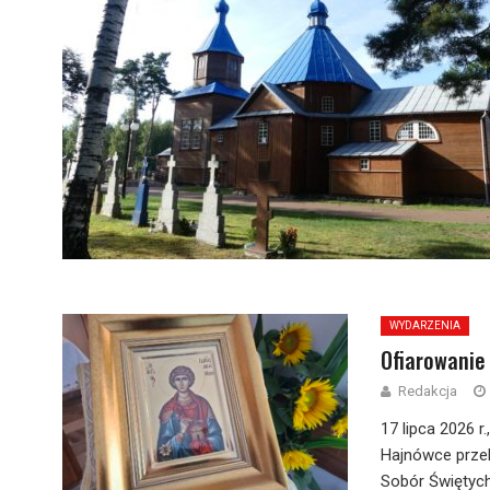
WYDARZENIA
Ofiarowanie 
Redakcja
17 lipca 2026 
Hajnówce przek
Sobór Świętych