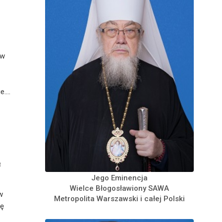
 w
....
e
Jego Eminencja
Wielce Błogosławiony SAWA
w
Metropolita Warszawski i całej Polski
nę