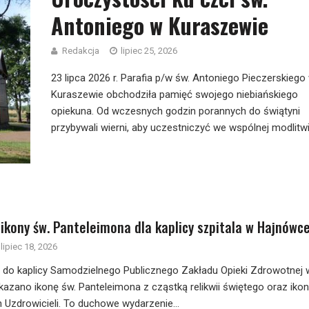
Antoniego w Kuraszewie
Redakcja
lipiec 25, 2026
23 lipca 2026 r. Parafia p/w św. Antoniego Pieczerskiego
Kuraszewie obchodziła pamięć swojego niebiańskiego
opiekuna. Od wczesnych godzin porannych do świątyni
przybywali wierni, aby uczestniczyć we wspólnej modlitwie
ikony św. Panteleimona dla kaplicy szpitala w Hajnówc
lipiec 18, 2026
r., do kaplicy Samodzielnego Publicznego Zakładu Opieki Zdrowotnej 
azano ikonę św. Panteleimona z cząstką relikwii świętego oraz iko
 Uzdrowicieli. To duchowe wydarzenie...