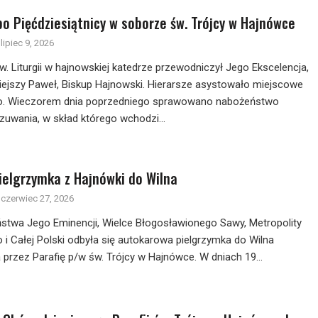
po Pięćdziesiątnicy w soborze św. Trójcy w Hajnówce
lipiec 9, 2026
w. Liturgii w hajnowskiej katedrze przewodniczył Jego Ekscelencja,
iejszy Paweł, Biskup Hajnowski. Hierarsze asystowało miejscowe
. Wieczorem dnia poprzedniego sprawowano nabożeństwo
uwania, w skład którego wchodzi...
ielgrzymka z Hajnówki do Wilna
czerwiec 27, 2026
stwa Jego Eminencji, Wielce Błogosławionego Sawy, Metropolity
i Całej Polski odbyła się autokarowa pielgrzymka do Wilna
przez Parafię p/w św. Trójcy w Hajnówce. W dniach 19...