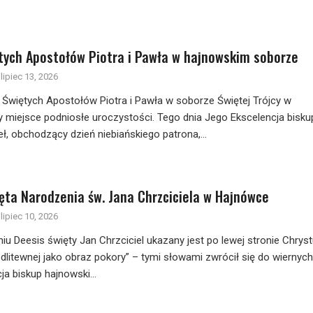
tych Apostołów Piotra i Pawła w hajnowskim soborze
lipiec 13, 2026
 Świętych Apostołów Piotra i Pawła w soborze Świętej Trójcy w
 miejsce podniosłe uroczystości. Tego dnia Jego Ekscelencja bisku
ł, obchodzący dzień niebiańskiego patrona,...
ęta Narodzenia św. Jana Chrzciciela w Hajnówce
lipiec 10, 2026
iu Deesis święty Jan Chrzciciel ukazany jest po lewej stronie Chrys
litewnej jako obraz pokory” – tymi słowami zwrócił się do wiernych
a biskup hajnowski...