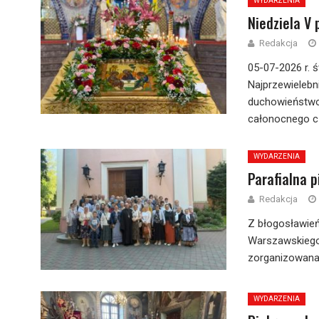
WYDARZENIA
Niedziela V 
Redakcja
05-07-2026 r. ś
Najprzewielebn
duchowieństwo
całonocnego cz
WYDARZENIA
Parafialna p
Redakcja
Z błogosławień
Warszawskiego 
zorganizowana 
WYDARZENIA