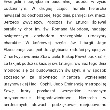
Ewangelii i pogłębiania paschalnej radości w życiu
codziennym. W drugiej części homilii hierarcha
nawiązał do obchodzonej tego dnia, pamięci św. męcz.
Jerzego Zwycięzcy. Podczas św. Liturgii śpiewał
parafialny chór im. św. Romana Melodosa, nadając
świątecznym obchodom szczególnie uroczysty
charakter. W końcowej części św. Liturgii Jego
Ekscelencja zachęcił do zgłębiania radości płynącej ze
Zmartwychwstania Zbawiciela. Biskup Paweł podkreślił,
że tak jak podczas każdej św. Liturgii, również tego dnia
modlono się za budowniczych świątyni, a w sposób
szczególny za głównego inicjatora wzniesienia
ursynowskiej Hagii Sophii, Jego Eminencję metropolitę
Sawę, który przekazał wszystkim zebranym
arcypasterskie błogosławieństwo. Hierarcha w
serdecznych słowach podziękował miejscowemu