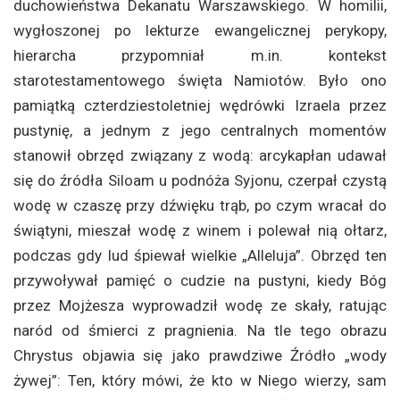
duchowieństwa Dekanatu Warszawskiego. W homilii,
wygłoszonej po lekturze ewangelicznej perykopy,
hierarcha przypomniał m.in. kontekst
starotestamentowego święta Namiotów. Było ono
pamiątką czterdziestoletniej wędrówki Izraela przez
pustynię, a jednym z jego centralnych momentów
stanowił obrzęd związany z wodą: arcykapłan udawał
się do źródła Siloam u podnóża Syjonu, czerpał czystą
wodę w czaszę przy dźwięku trąb, po czym wracał do
świątyni, mieszał wodę z winem i polewał nią ołtarz,
podczas gdy lud śpiewał wielkie „Alleluja”. Obrzęd ten
przywoływał pamięć o cudzie na pustyni, kiedy Bóg
przez Mojżesza wyprowadził wodę ze skały, ratując
naród od śmierci z pragnienia. Na tle tego obrazu
Chrystus objawia się jako prawdziwe Źródło „wody
żywej”: Ten, który mówi, że kto w Niego wierzy, sam