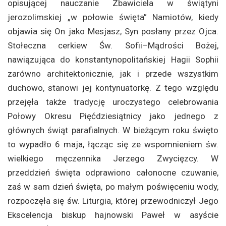
opisującej nauczanie Zbawiciela w świątyni
jerozolimskiej „w połowie święta” Namiotów, kiedy
objawia się On jako Mesjasz, Syn posłany przez Ojca.
Stołeczna cerkiew Św. Sofii–Mądrości Bożej,
nawiązująca do konstantynopolitańskiej Hagii Sophii
zarówno architektonicznie, jak i przede wszystkim
duchowo, stanowi jej kontynuatorkę. Z tego względu
przejęła także tradycję uroczystego celebrowania
Połowy Okresu Pięćdziesiątnicy jako jednego z
głównych świąt parafialnych. W bieżącym roku święto
to wypadło 6 maja, łącząc się ze wspomnieniem św.
wielkiego męczennika Jerzego Zwycięzcy. W
przeddzień święta odprawiono całonocne czuwanie,
zaś w sam dzień święta, po małym poświęceniu wody,
rozpoczęła się św. Liturgia, której przewodniczył Jego
Ekscelencja biskup hajnowski Paweł w asyście