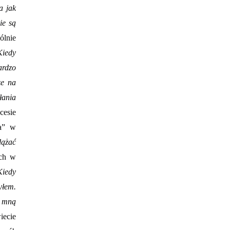
a jak
ie są
ólnie
Kiedy
ardzo
że na
łania
cesie
ka” w
dążać
ych w
Kiedy
yłem.
e mną
iecie