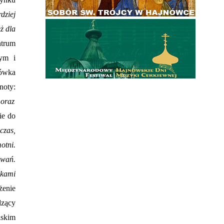
dziej
ż dla
ntrum
ym i
cówka
noty:
 oraz
ie do
czas,
otni.
wań.
nkami
żenie
dzący
lskim