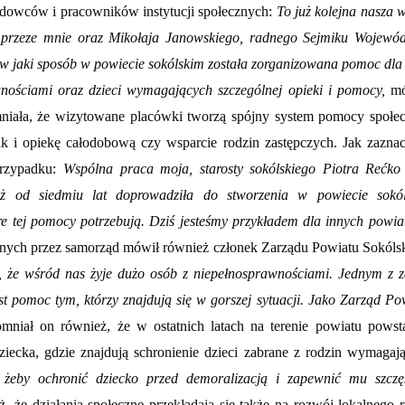
ądowców i pracowników instytucji społecznych:
To już kolejna nasza w
 przeze mnie oraz Mikołaja Janowskiego, radnego Sejmiku Wojewó
 jaki sposób w powiecie sokólskim została zorganizowana pomoc dla
wnościami oraz dzieci wymagających szczególnej opieki i pomocy,
mó
iała, że wizytowane placówki tworzą spójny system pomocy społec
 i opiekę całodobową czy wsparcie rodzin zastępczych. Jak zaznac
przypadku:
Wspólna praca moja, starosty sokólskiego Piotra Rećko
uż od siedmiu lat doprowadziła do stworzenia w powiecie sokó
e tej pomocy potrzebują. Dziś jesteśmy przykładem dla innych powia
wanych przez samorząd mówił również członek Zarządu Powiatu Sokóls
, że wśród nas żyje dużo osób z niepełnosprawnościami. Jednym z 
 pomoc tym, którzy znajdują się w gorszej sytuacji. Jako Zarząd Po
omniał on również, że w ostatnich latach na terenie powiatu powst
cka, gdzie znajdują schronienie dzieci zabrane z rodzin wymagaj
żeby ochronić dziecko przed demoralizacją i zapewnić mu szczę
, że działania społeczne przekładają się także na rozwój lokalnego 