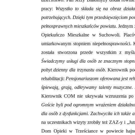
pracy:
Wszystko to składa się na obraz dział
potrzebujących. Dzięki tym przedsięwzięciom pow
pełnosprawnych mieszkańców powiatu.
Jednym z
Opiekuńczo Mieszkalne w Suchowoli. Plac
umiarkowanym stopniem niepełnosprawności. 
została stworzona przede wszystkim z myśl
Świadczymy usługi dla osób ze znacznym stopn
pobyt dzienny dla trzynastu osób.
Kierownik
po
rehabilitacji:
Pensjonariuszom oferowana jest reh
śpiewają, grają, odkrywamy talenty muzyczne. J
Kierownik COM nie ukrywała wzruszenia po s
Goście byli pod ogromnym wrażeniem działalnoś
dla osób z dysfunkcjami. Zachwyciła ich także 
na uczestnikach wizyty zrobiły też ZAZ-y i „J
Dom Opieki w Trześciance w powiecie hajno