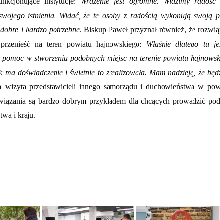
nkcjonujące instytucje:
Wrażenie jest ogromne. Widzimy radość
 swojego istnienia. Widać, że te osoby z radością wykonują swoją p
 dobre i bardzo potrzebne
. Biskup Paweł przyznał również, że rozwią
 przenieść na teren powiatu hajnowskiego:
Właśnie dlatego tu je
 pomoc w stworzeniu podobnych miejsc na terenie powiatu hajnowsk
 ma doświadczenie i świetnie to zrealizowała. Mam nadzieję, że będz
na wizyta przedstawicieli innego samorządu i duchowieństwa w pow
związania są bardzo dobrym przykładem dla chcących prowadzić po
wa i kraju.