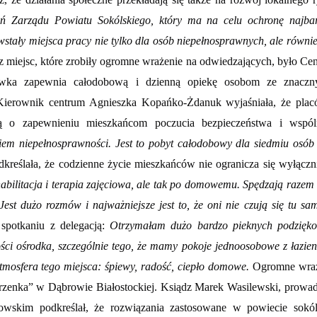
ań Zarządu Powiatu Sokólskiego, który ma na celu ochronę najbar
stały miejsca pracy nie tylko dla osób niepełnosprawnych, ale równie
 miejsc, które zrobiły ogromne wrażenie na odwiedzających, było Ce
ówka zapewnia całodobową i dzienną opiekę osobom ze znaczn
Kierownik centrum Agnieszka Kopańko-Żdanuk wyjaśniała, że pla
ą o zapewnieniu mieszkańcom poczucia bezpieczeństwa i wspól
iem niepełnosprawności. Jest to pobyt całodobowy dla siedmiu osób
dkreślała, że codzienne życie mieszkańców nie ogranicza się wyłączn
abilitacja i terapia zajęciowa, ale tak po domowemu. Spędzają razem 
est dużo rozmów i najważniejsze jest to, że oni nie czują się tu sam
potkaniu z delegacją:
Otrzymałam dużo bardzo
pieknych
podzięko
ci ośrodka, szczególnie tego, że mamy pokoje jednoosobowe z łazie
atmosfera tego miejsca: śpiewy, radość, ciepło domowe.
Ogromne wra
utrzenka” w Dąbrowie Białostockiej. Ksiądz Marek Wasilewski, prowa
wskim podkreślał, że rozwiązania zastosowane w powiecie sokó