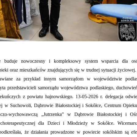
nie buduje nowoczesny i kompleksowy system wsparcia dla os
eki oraz mieszkańców znajdujących się w trudnej sytuacji życiowej.
stawiane za przykład innym samorządom w województwie podla
zyta przedstawicieli samorządu województwa podlaskiego, duchowie
kuńczych z powiatu hajnowskiego. 13-05-2026 r. delegacja odwie
 w Suchowoli, Dąbrowie Białostockiej i Sokółce, Centrum Opiek
czo-wychowawczą „Jutrzenka” w Dąbrowie Białostockiej i Oś
choterapeutycznej dla Dzieci i Młodzieży w Sokółce. Wicemars
dkreślała, że działania prowadzone w powiecie sokólskim są ef