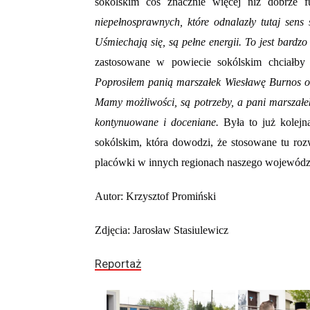
sokólskim coś znacznie więcej niż dobrze fu
niepełnosprawnych, które odnalazły tutaj sens
Uśmiechają się, są pełne energii. To jest bardzo
zastosowane w powiecie sokólskim chciałby
Poprosiłem panią marszałek Wiesławę Burnos o
Mamy możliwości, są potrzeby, a pani marszałek
kontynuowane i doceniane.
Była to już kolej
sokólskim, która dowodzi, że stosowane tu ro
placówki w innych regionach naszego województ
Autor: Krzysztof Promiński
Zdjęcia: Jarosław Stasiulewicz
Reportaż