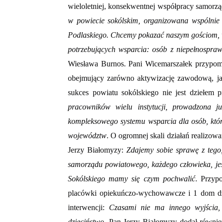
wieloletniej, konsekwentnej współpracy samorz
w powiecie sokólskim, organizowana wspólnie
Podlaskiego. Chcemy pokazać naszym gościom, w
potrzebujących wsparcia: osób z niepełnospra
Wiesława Burnos. Pani Wicemarszałek przypomn
obejmujący zarówno aktywizację zawodową, jak
sukces powiatu sokólskiego nie jest dziełem 
pracowników wielu instytucji, prowadzona j
kompleksowego systemu wsparcia dla osób, któr
województw
. O ogromnej skali działań realizo
Jerzy Białomyzy:
Zdajemy sobie sprawę z tego
samorządu powiatowego, każdego człowieka, jest
Sokólskiego mamy się czym pochwalić
. Przyp
placówki opiekuńczo-wychowawcze i 1 dom dzie
interwencji:
Czasami nie ma innego wyjścia, 
dzieciństwo
.
Pan Jerzy Białomyzy dodał również