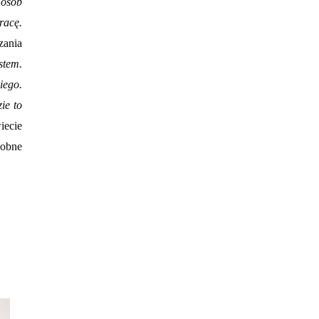
 osób
racę.
zania
stem.
iego.
ie to
iecie
dobne