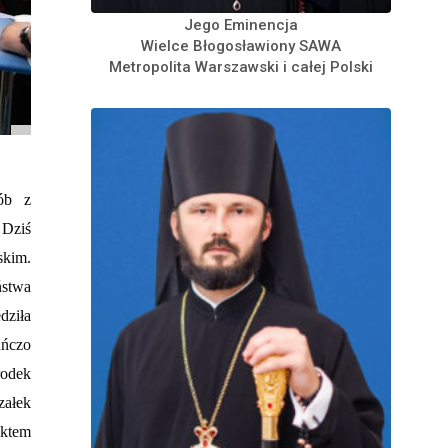
Jego Eminencja
Wielce Błogosławiony SAWA
Metropolita Warszawski i całej Polski
ób z
 Dziś
skim.
ństwa
dziła
uńczo
rodek
załek
ektem