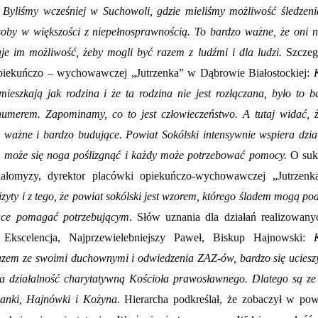
:
Byliśmy wcześniej w Suchowoli, gdzie mieliśmy możliwość śledzeni
oby w większości z niepełnosprawnością. To bardzo ważne, że oni n
je im możliwość, żeby mogli być razem z ludźmi i dla ludzi.
Szczeg
opiekuńczo – wychowawczej „Jutrzenka” w Dąbrowie Białostockiej:
mieszkają jak rodzina i że ta rodzina nie jest rozłączana, było to b
ę numerem. Zapominamy, co to jest człowieczeństwo. A tutaj widać, 
o ważne i bardzo budujące. Powiat Sokólski intensywnie wspiera dzia
 może się noga poślizgnąć i każdy może potrzebować pomocy.
O suk
iałomyzy, dyrektor placówki opiekuńczo-wychowawczej „Jutrzen
wizyty i z tego, że powiat sokólski jest wzorem, którego śladem mogą po
cące pomagać potrzebującym
. Słów uznania dla działań realizowan
 Ekscelencja, Najprzewielebniejszy Paweł, Biskup Hajnowski:
razem ze swoimi duchownymi i odwiedzenia ZAZ-ów, bardzo się uciesz
za działalność charytatywną Kościoła prawosławnego. Dlatego są z
ianki, Hajnówki i Kożyna
. Hierarcha podkreślał, że zobaczył w pow