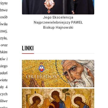
izyta
dztwa
 osób
Jego Ekscelencja
Najprzewielebniejszy PAWEŁ
wiła
Biskup Hajnowski
znej,
zyła,
 oraz
LINKI
lskim
tów i
kiego
zadań
wiatu
ały 4
ących
śliwe
rynku