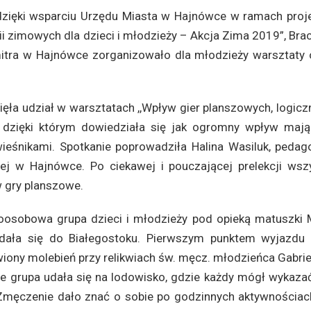
. dzięki wsparciu Urzędu Miasta w Hajnówce w ramach proje
i zimowych dla dzieci i młodzieży – Akcja Zima 2019”, Bra
mitra w Hajnówce zorganizowało dla młodzieży warsztaty 
ięła udział w warsztatach ,,Wpływ gier planszowych, logicz
 dzięki którym dowiedziała się jak ogromny wpływ mają
ieśnikami. Spotkanie poprowadziła Halina Wasiluk, pedag
j w Hajnówce. Po ciekawej i pouczającej prelekcji wsz
w gry planszowe.
oosobowa grupa dzieci i młodzieży pod opieką matuszki M
dała się do Białegostoku. Pierwszym punktem wyjazdu 
wiony molebień przy relikwiach św. męcz. młodzieńca Gabri
ie grupa udała się na lodowisko, gdzie każdy mógł wykazać
 Zmęczenie dało znać o sobie po godzinnych aktywnościac