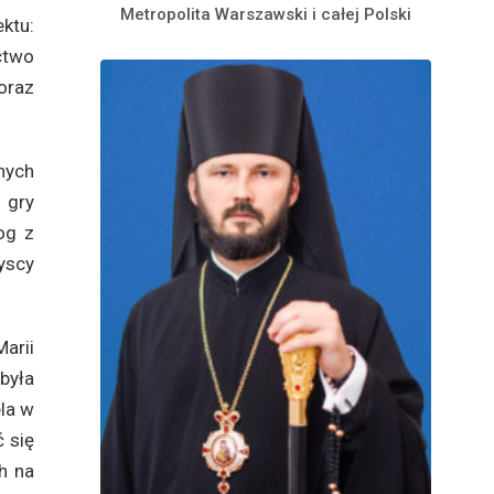
Metropolita Warszawski i całej Polski
ktu:
ctwo
oraz
nych
 gry
og z
yscy
arii
była
ela w
 się
h na