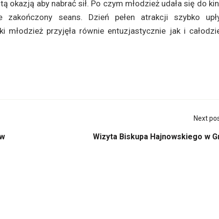
itą okazją aby nabrać sił. Po czym młodzież udała się do ki
ie zakończony seans. Dzień pełen atrakcji szybko upły
 młodzież przyjęła równie entuzjastycznie jak i całodzi
Next po
ów
Wizyta Biskupa Hajnowskiego w Gr