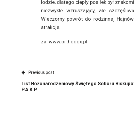
lodzie, dlatego ciepły posiłek był znakom
niezwykle wzruszający, ale szczęśliw
Wieczorny powrót do rodzinnej Hajnówki
atrakcje.
za: www.orthodox.pl
Previous post
List Bożonarodzeniowy Świętego Soboru Biskup
P.A.K.P.