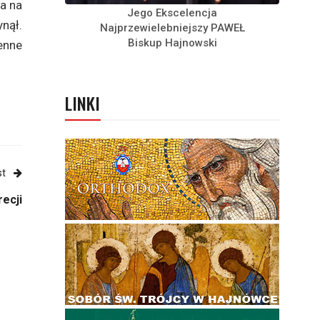
na na
Jego Ekscelencja
nął.
Najprzewielebniejszy PAWEŁ
Biskup Hajnowski
enne
LINKI
st
ecji